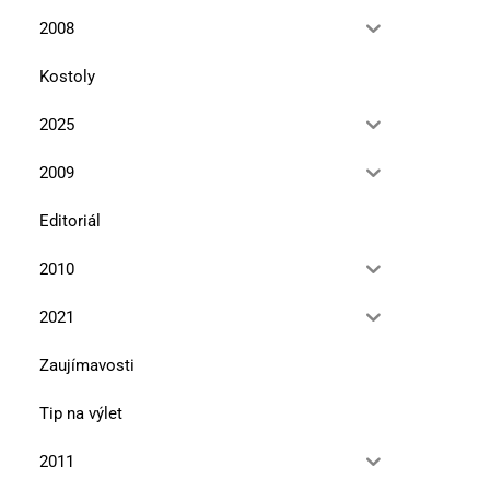
pólu na južný (2)
severného pólu na južn
2008
13. januára 2026
10. novembra 2025
Kostoly
2025
2009
Editoriál
2010
2021
Zaujímavosti
Tip na výlet
2011