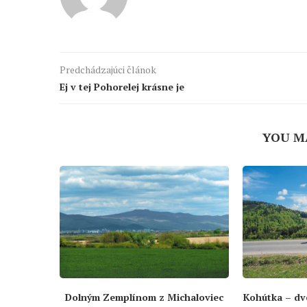
Predchádzajúci článok
Ej v tej Pohorelej krásne je
YOU M
Dolným Zemplínom z Michaloviec
Kohútka – dv