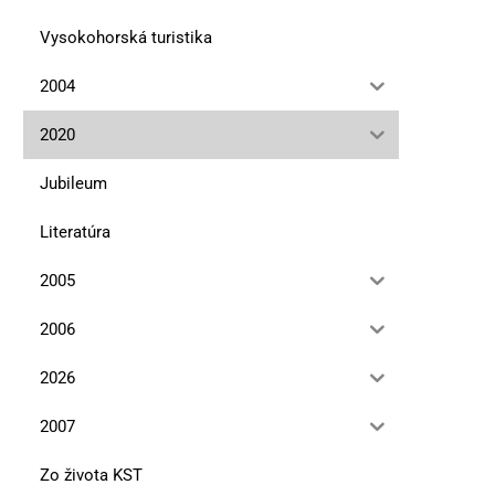
Vysokohorská turistika
2004
2020
Jubileum
Literatúra
2005
2006
2026
2007
Zo života KST
Naprieč Slovenskom zo severného
Naprieč Slovenskom –