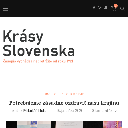
0
2020
1-2
Rozhovor
Potrebujeme zásadne ozdraviť našu krajinu
Autor
Mikuláš Huba
15. januára 2020
0 komentárov