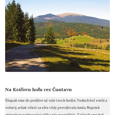
Na Kráľovu hoľu cez Čuntavu
Šliapali sme do pedálov už vyše troch hodín. Vzduch bol svieži a
voňavý, avšak vôkol sa ešte vždy prevaľovala hmla. Napriek
stúpajúcej nadmorskej výške nás neopúšťala. Začínali sme byť