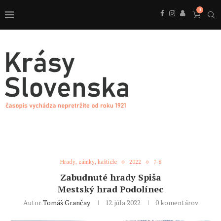
0
Hrady, zámky, kaštiele
2022
7-8
Zabudnuté hrady Spiša
Mestský hrad Podolínec
Autor
Tomáš Grančay
12. júla 2022
0 komentárov