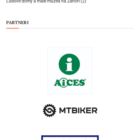
Ľudové domy a malé múzeá na Záhorí (2)
PARTNERI