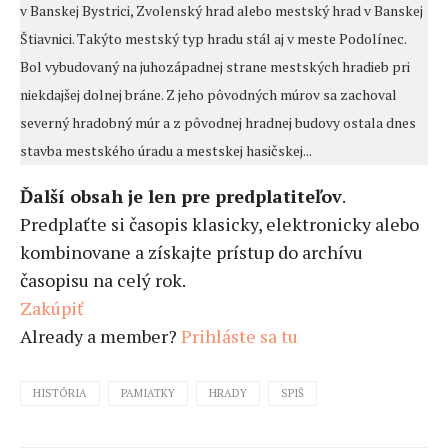
v Banskej Bystrici, Zvolenský hrad alebo mestský hrad v Banskej
Štiavnici. Takýto mestský typ hradu stál aj v meste Podolínec.
Bol vybudovaný na juhozápadnej strane mestských hradieb pri
niekdajšej dolnej bráne. Z jeho pôvodných múrov sa zachoval
severný hradobný múr a z pôvodnej hradnej budovy ostala dnes
stavba mestského úradu a mestskej hasičskej...
Ďalší obsah je len pre predplatiteľov
.
Predplaťte si časopis klasicky, elektronicky alebo
kombinovane a získajte prístup do archívu
časopisu na celý rok.
Zakúpiť
Already a member?
Prihláste sa tu
HISTÓRIA
PAMIATKY
HRADY
SPIŠ