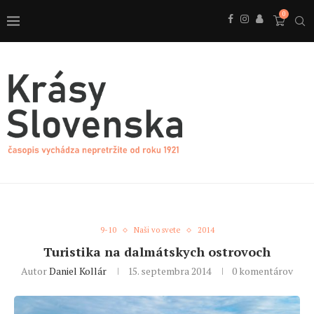
0
9-10
Naši vo svete
2014
Turistika na dalmátskych ostrovoch
Autor
Daniel Kollár
15. septembra 2014
0 komentárov