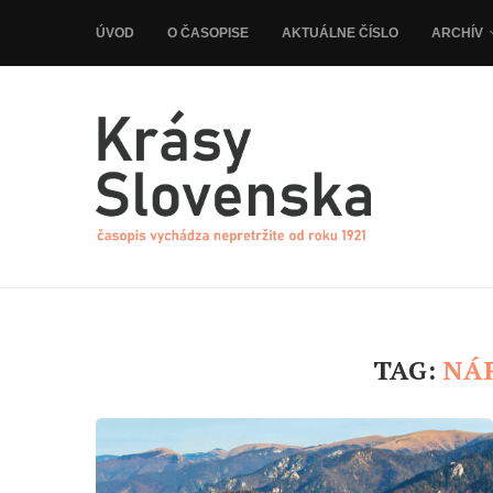
ÚVOD
O ČASOPISE
AKTUÁLNE ČÍSLO
ARCHÍV
TAG:
NÁ